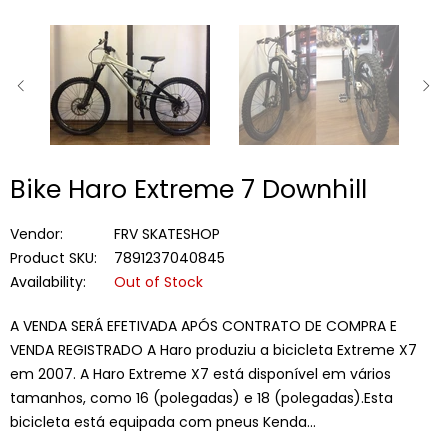
SLIDE
PRÓ
ANTERIOR
SLID
Bike Haro Extreme 7 Downhill
Vendor:
FRV SKATESHOP
Product SKU:
7891237040845
Availability:
Out of Stock
A VENDA SERÁ EFETIVADA APÓS CONTRATO DE COMPRA E
VENDA REGISTRADO A Haro produziu a bicicleta Extreme X7
em 2007. A Haro Extreme X7 está disponível em vários
tamanhos, como 16 (polegadas) e 18 (polegadas).Esta
bicicleta está equipada com pneus Kenda...