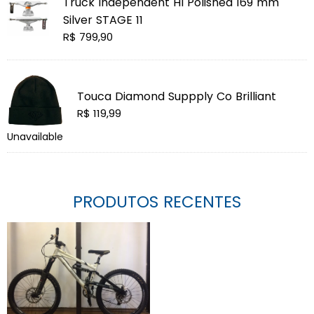
Truck Independent HI Polished 169 mm
Silver STAGE 11
Preço
R$ 799,90
normal
Touca Diamond Suppply Co Brilliant
U
Preço
R$ 119,99
normal
Unavailable
PRODUTOS RECENTES