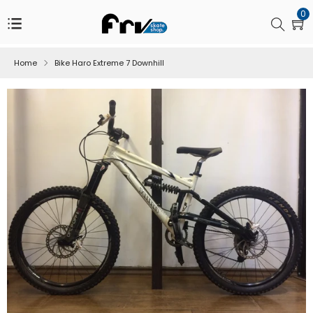
Pular
0
para
Buscar
o
Conteúdo
Home
Bike Haro Extreme 7 Downhill