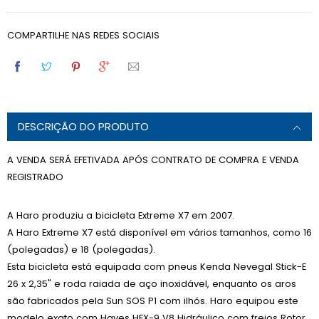
COMPARTILHE NAS REDES SOCIAIS
DESCRIÇÃO DO PRODUTO
A VENDA SERÁ EFETIVADA APÓS CONTRATO DE COMPRA E VENDA
REGISTRADO
A Haro produziu a bicicleta Extreme X7 em 2007.
A Haro Extreme X7 está disponível em vários tamanhos, como 16
(polegadas) e 18 (polegadas).
Esta bicicleta está equipada com pneus Kenda Nevegal Stick-E
26 x 2,35" e roda raiada de aço inoxidável, enquanto os aros
são fabricados pela Sun SOS P1 com ilhós. Haro equipou este
modelo exato com Hayes HFX-9 V8 Hidráulico com freios Rotor