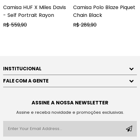
Camisa HUF X Miles Davis
Camisa Polo Blaze Piquet
- Self Portrait Rayon
Chain Black
Preço
Preço
R$ 559,90
R$ 289,90
normal
normal
INSTITUCIONAL
FALE COM A GENTE
ASSINE A NOSSA NEWSLETTER
Assine e receba novidade e promoções exclusivas.