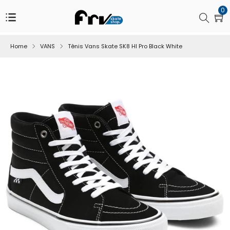
Pular
0
para
Buscar
o
Conteúdo
Home
VANS
Tênis Vans Skate SK8 HI Pro Black White