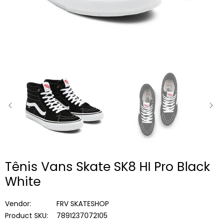
SLIDE
PRÓ
ANTERIOR
SLID
Tênis Vans Skate SK8 HI Pro Black
White
Vendor:
FRV SKATESHOP
Product SKU:
7891237072105