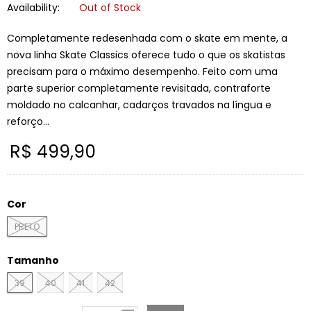
Availability:
Out of Stock
Completamente redesenhada com o skate em mente, a
nova linha Skate Classics oferece tudo o que os skatistas
precisam para o máximo desempenho. Feito com uma
parte superior completamente revisitada, contraforte
moldado no calcanhar, cadarços travados na língua e
reforço...
R$ 499,90
Preço
normal
Cor
PRETO
Tamanho
39
40
41
42