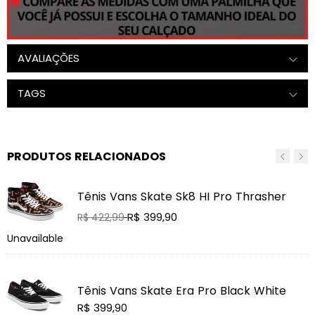
AVALIAÇÕES
TAGS
PRODUTOS RELACIONADOS
Tênis Vans Skate Sk8 HI Pro Thrasher
Preço
R$ 399,90
R$ 422,99
normal
Unavailable
U
Tênis Vans Skate Era Pro Black White
Preço
R$ 399,90