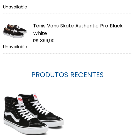
normal
Unavailable
U
Tênis Vans Skate Authentic Pro Black
White
Preço
R$ 399,90
Unavailable
normal
PRODUTOS RECENTES